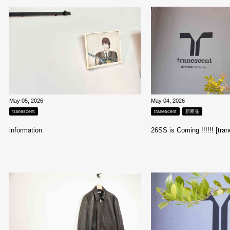
May 05, 2026
May 04, 2026
tranescent
tranescent
新商品
information
26SS is Coming !!!!!! [tra