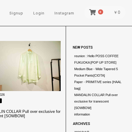
￥0
0
Signup
Login
Instagram
NEW POSTS
reunion : Hello POSS COFFEE
FUKUOKA [POP UP STORE]
Medium Blue - Wide Tapered 5
Pocket Pants[CIOTA]
Paper - PRIMITIVE series [HAAL
bag]
026
MANDALIN COLLAR Pull over
exclusive for tranescent
[SOWBOW]
N COLLAR Pull over exclusive for
information
ent [SOWBOW]
ARCHIVES