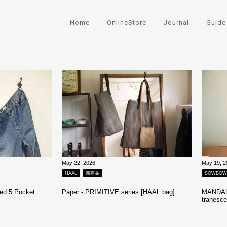
Home
OnlineStore
Journal
Guide
May 22, 2026
May 19, 2
HAAL
新商品
SOWBOW
ed 5 Pocket
Paper - PRIMITIVE series [HAAL bag]
MANDALI
tranesc