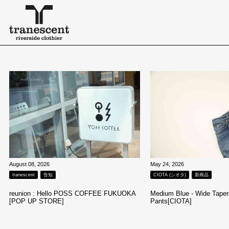
August 08, 2026
May 24, 2026
tranescent
告知
CIOTA (シオタ)
新商品
reunion : Hello POSS COFFEE FUKUOKA
Medium Blue - Wide Taper
[POP UP STORE]
Pants[CIOTA]