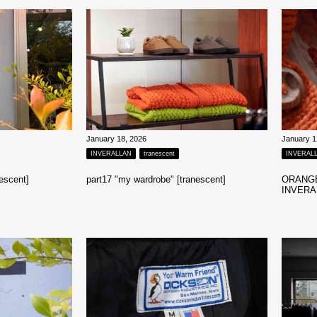
January 18, 2026
January 1
INVERALLAN
tranescent
INVERAL
nescent]
part17 "my wardrobe" [tranescent]
ORANGE 
INVERA