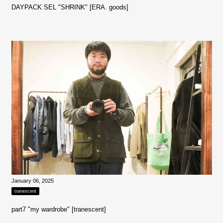
DAYPACK SEL "SHRINK" [ERA. goods]
January 06, 2025
tranescent
part7 "my wardrobe" [tranescent]