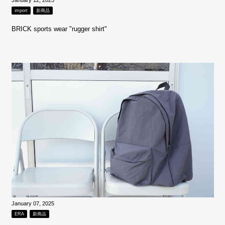
import
新商品
BRICK sports wear "rugger shirt"
January 07, 2025
ERA
新商品