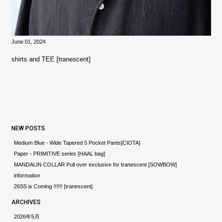
June 01, 2024
shirts and TEE [tranescent]
NEW POSTS
Medium Blue - Wide Tapered 5 Pocket Pants[CIOTA]
Paper - PRIMITIVE series [HAAL bag]
MANDALIN COLLAR Pull over exclusive for tranescent [SOWBOW]
information
26SS is Coming !!!!!! [tranescent]
ARCHIVES
2026年5月