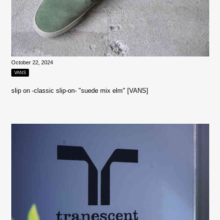
October 22, 2024
VANS
slip on -classic slip-on- "suede mix elm" [VANS]