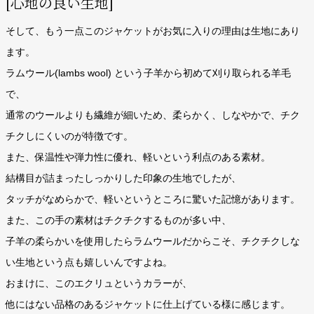
[心地の良い生地]
そして、もう一点このジャケットがお気に入りの理由は生地にあり
ます。
ラムウール(lambs wool) という子羊から初めて刈り取られる羊毛
で、
通常のウールよりも繊維が細いため、柔らかく、しなやかで、チク
チクしにくいのが特徴です。
また、保温性や弾力性に優れ、軽いという利点のある素材。
結構目が詰まったしっかりした印象の生地でしたが、
タッチがなめらかで、軽いというところに驚いた記憶があります。
また、この手の素材はチクチクするものが多い中、
子羊の柔らかいを使用したらラムウールだからこそ、チクチクしな
い生地という点も嬉しいんですよね。
おまけに、このエクリュというカラーが、
他にはない品格のあるジャケットに仕上げている様に感じます。