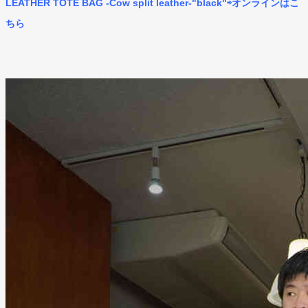
LEATHER TOTE BAG -Cow split leather-"black"⇨オンラインはこ
ちら