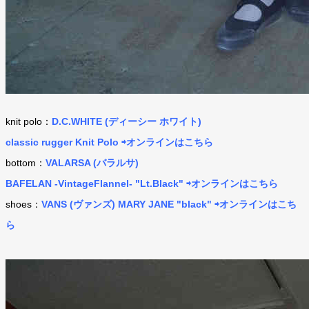
knit polo：
D.C.WHITE (ディーシー ホワイト)
classic rugger Knit Polo ⇨オンラインはこちら
bottom：
VALARSA (バラルサ)
BAFELAN -VintageFlannel- "Lt.Black" ⇨オンラインはこちら
shoes：
VANS (ヴァンズ) MARY JANE "black" ⇨オンラインはこち
ら