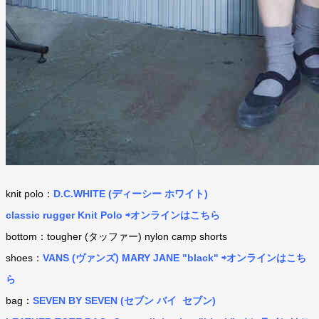
knit polo：
D.C.WHITE (ディーシー ホワイト)
classic rugger Knit Polo ⇨オンラインはこちら
bottom：
tougher (タッファー) nylon camp shorts
shoes：
VANS (ヴァンズ) MARY JANE "black" ⇨オンラインはこち
ら
bag：
SEVEN BY SEVEN (セブン バイ セブン)