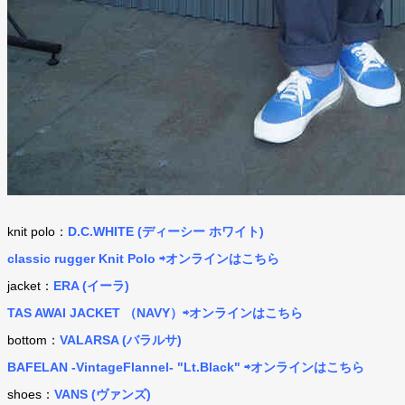
knit polo：
D.C.WHITE (ディーシー ホワイト)
classic rugger Knit Polo ⇨オンラインはこちら
jacket：
ERA (イーラ)
TAS AWAI JACKET （NAVY）⇨オンラインはこちら
bottom：
VALARSA (バラルサ)
BAFELAN -VintageFlannel- "Lt.Black" ⇨オンラインはこちら
shoes：
VANS (ヴァンズ)