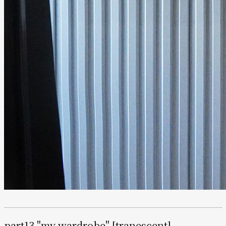
part13 "my wardrobe" [tranescent]