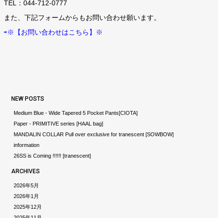
TEL：
044-712-0777
また、下記フォームからもお問い合わせ願います。
⇨※【お問い合わせはこちら】※
NEW POSTS
Medium Blue - Wide Tapered 5 Pocket Pants[CIOTA]
Paper - PRIMITIVE series [HAAL bag]
MANDALIN COLLAR Pull over exclusive for tranescent [SOWBOW]
information
26SS is Coming !!!!!! [tranescent]
ARCHIVES
2026年5月
2026年1月
2025年12月
2025年11月