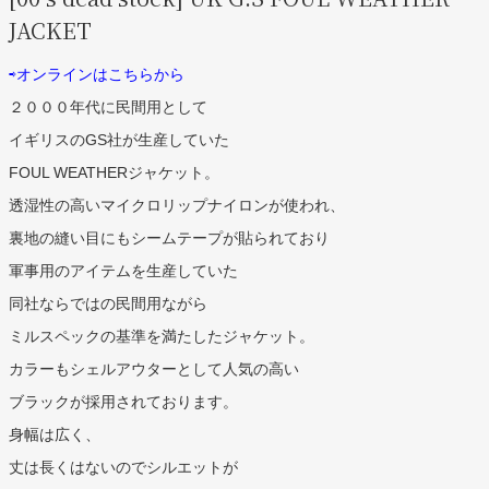
JACKET
⇨オンラインはこちらから
２０００年代に民間用として
イギリスの
GS
社が生産していた
FO
UL WEATHER
ジャケット。
透湿性の高いマイクロリップナイロンが使われ、
裏地の縫い目にもシームテープが貼られており
軍事用のアイテムを生産していた
同社ならではの民間用ながら
ミルスペックの基準を満たしたジャケット。
カラーもシェルアウターとして人気の高い
ブラックが採用されております。
身幅は広く、
丈は長くはないのでシルエットが