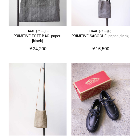
HAAL (ハール)
HAAL (ハール)
PRIMITIVE TOTE BAG -paper-
PRIMITIVE SACOCHE -paper-[black]
[black]
￥24,200
￥16,500