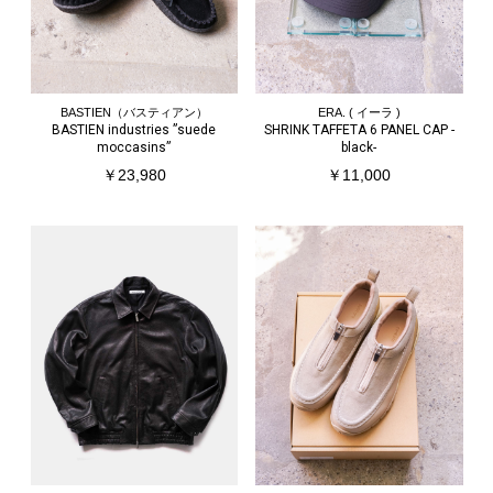
BASTIEN（バスティアン）
ERA. ( イーラ )
BASTIEN industries ”suede
SHRINK TAFFETA 6 PANEL CAP -
moccasins”
black-
￥23,980
￥11,000