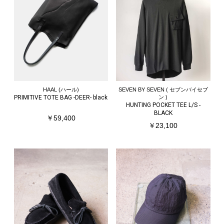
HAAL (ハール)
SEVEN BY SEVEN ( セブンバイセブ
PRIMITIVE TOTE BAG -DEER- black
ン )
HUNTING POCKET TEE L/S -
BLACK
￥59,400
￥23,100