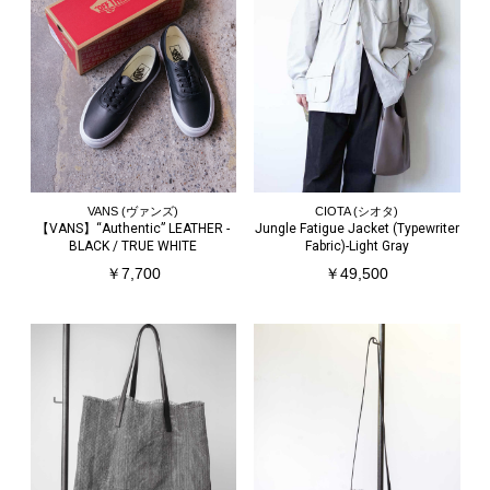
VANS (ヴァンズ)
CIOTA (シオタ)
【VANS】“Authentic” LEATHER -
Jungle Fatigue Jacket (Typewriter
BLACK / TRUE WHITE
Fabric)-Light Gray
￥7,700
￥49,500