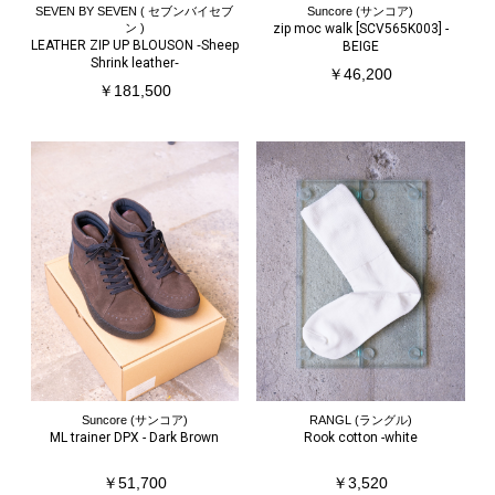
SEVEN BY SEVEN ( セブンバイセブ
Suncore (サンコア)
ン )
zip moc walk [SCV565K003] -
LEATHER ZIP UP BLOUSON ‐Sheep
BEIGE
Shrink leather‐
￥46,200
￥181,500
Suncore (サンコア)
RANGL (ラングル)
ML trainer DPX - Dark Brown
Rook cotton -white
￥51,700
￥3,520