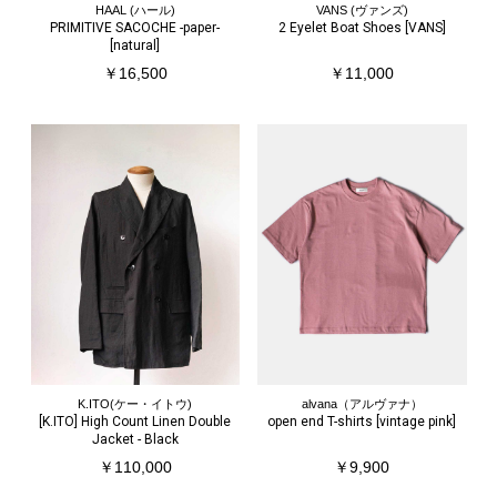
HAAL (ハール)
VANS (ヴァンズ)
PRIMITIVE SACOCHE -paper-
2 Eyelet Boat Shoes [VANS]
[natural]
￥16,500
￥11,000
K.ITO(ケー・イトウ)
alvana（アルヴァナ）
[K.ITO] High Count Linen Double
open end T-shirts [vintage pink]
Jacket - Black
￥110,000
￥9,900