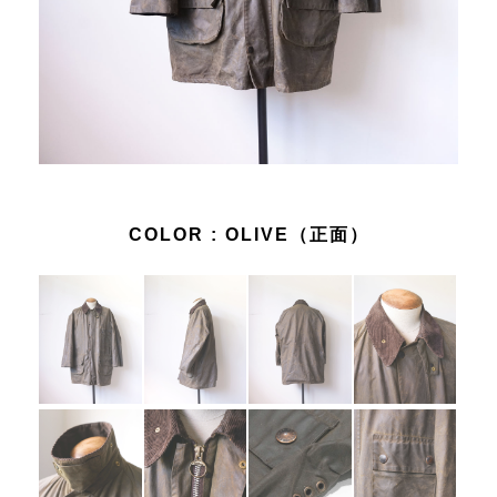
COLOR :
OLIVE（正面）